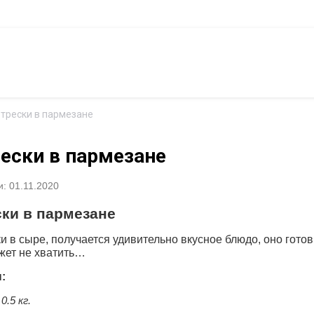
 трески в пармезане
ески в пармезане
: 01.11.2020
ски в пармезане
и в сыре, получается удивительно вкусное блюдо, оно гото
жет не хватить…
:
0.5 кг.