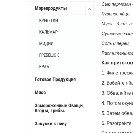
Сыр пармезан –
Морепродукты
Куриное яйцо –
КРЕВЕТКИ
Мука – 4 ст. л
КАЛЬМАР
Сушеные базил
Соль и перец
МИДИИ
Растительное
ГРЕБЕШОК
Как приготов
КРАБ
1. Филе трес
Готовая Продукция
2. Взбейте яй
Мясо
3. Обваляйте 
4. Потом окун
Замороженные Овощи,
Ягоды, Грибы.
5. Затем обв
Закуски к пиву
6. Разогрейте