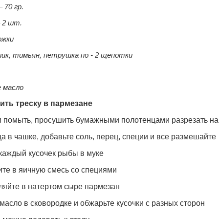
 70 гр.
 2 шт.
ожки
ик, тимьян, петрушка по - 2 щепотки
 масло
ить треску в пармезане
ки помыть, просушить бумажными полотенцами разрезать на
ца в чашке, добавьте соль, перец, специи и все размешайте
каждый кусочек рыбы в муке
ите в яичную смесь со специями
аляйте в натертом сыре пармезан
 масло в сковородке и обжарьте кусочки с разных сторон