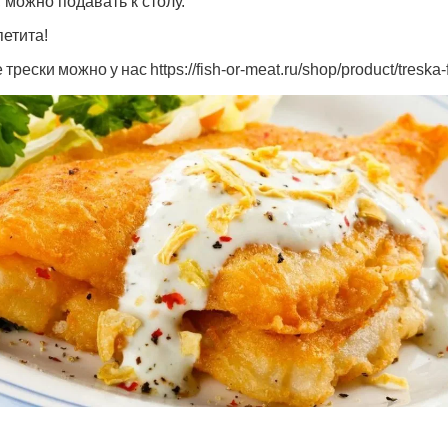
 можно подавать к столу.
етита!
е
трески
можно
у
нас
https
://
fish
-
or
-
meat
.
ru
/
shop
/
product
/
treska
-