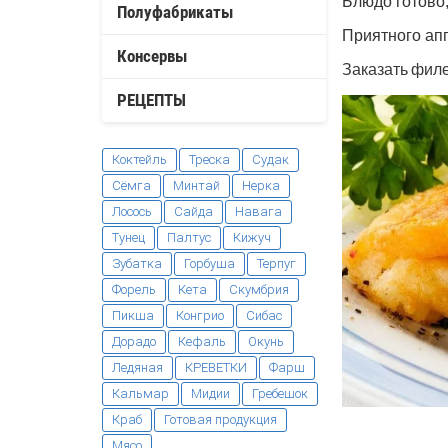
Блюдо готово,
Полуфабрикаты
Приятного апп
Консервы
Заказать
фил
РЕЦЕПТЫ
Коктейль
Треска
Судак
Сёмга
Минтай
Нерка
Лосось
Сайда
Навага
Тунец
Палтус
Кижуч
Зубатка
Горбуша
Терпуг
Форель
Кета
Скумбрия
Пикша
Конгрио
Сибас
Дорадо
Кефаль
Окунь
Ледяная
КРЕВЕТКИ
Фарш
Кальмар
Мидии
Гребешок
Краб
Готовая продукция
Мясо