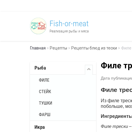
Fish-or-meat
Реализация рыбы и мяса
Главная
 > 
Рецепты
 > 
Рецепты блюд из тески
 > Филе
Филе тр
Рыба
Дата публикации
ФИЛЕ
Филе тре
СТЕЙК
Из филе треск
ТУШКИ
побольше, мо
ФАРШ
Ингредиенты
Филе трески – 
Икра