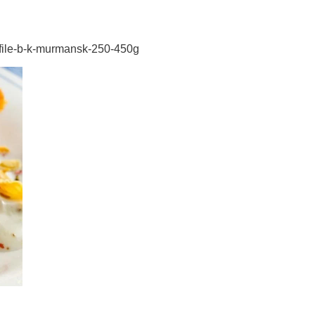
file
-
b
-
k
-
murmansk
-
250
-
450g